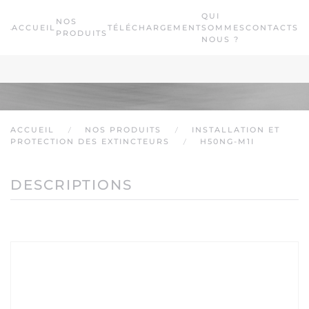
QUI
NOS
ACCUEIL
TÉLÉCHARGEMENT
SOMMES
CONTACTS
Passer au contenu principal
PRODUITS
NOUS ?
ACCUEIL
NOS PRODUITS
INSTALLATION ET
PROTECTION DES EXTINCTEURS
H50NG-M1I
DESCRIPTIONS