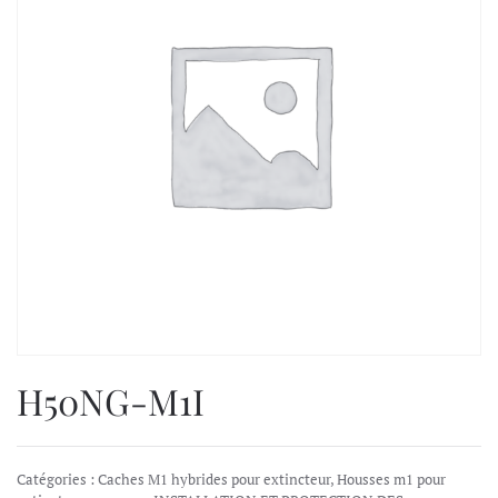
H50NG-M1I
Catégories :
Caches M1 hybrides pour extincteur
,
Housses m1 pour