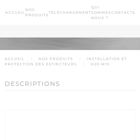
QUI
NOS
ACCUEIL
TÉLÉCHARGEMENT
SOMMES
CONTACTS
Passer au contenu principal
PRODUITS
NOUS ?
ACCUEIL
NOS PRODUITS
INSTALLATION ET
PROTECTION DES EXTINCTEURS
H20-M1S
DESCRIPTIONS