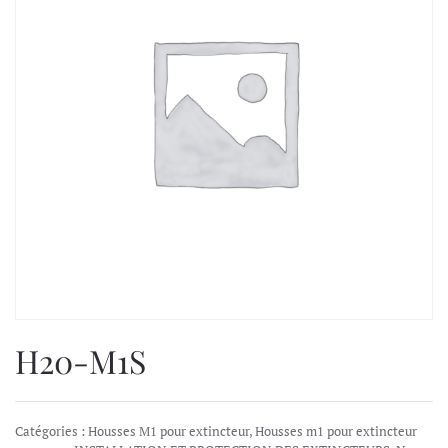
H20-M1S
Catégories :
Housses M1 pour extincteur
,
Housses m1 pour extincteur