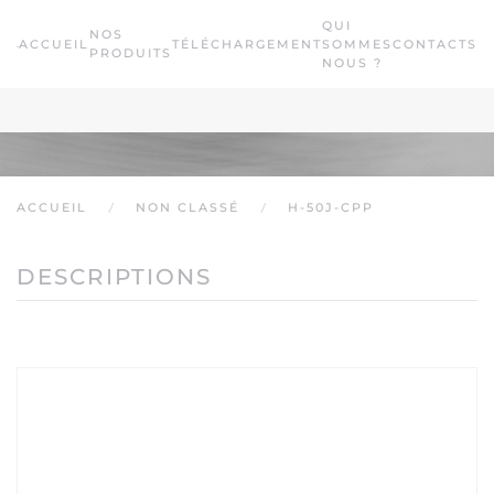
QUI
NOS
ACCUEIL
TÉLÉCHARGEMENT
SOMMES
CONTACTS
Passer au contenu principal
PRODUITS
NOUS ?
ACCUEIL
NON CLASSÉ
H-50J-CPP
DESCRIPTIONS