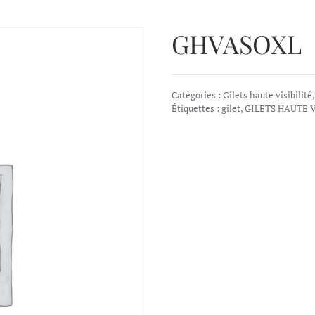
GHVASOXL
Catégories :
Gilets haute visibilité
Étiquettes :
gilet
,
GILETS HAUTE V