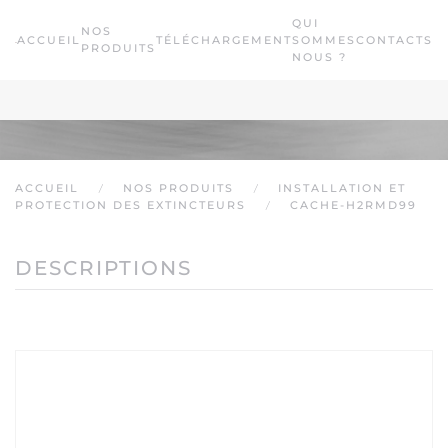
QUI
NOS
ACCUEIL
TÉLÉCHARGEMENT
SOMMES
CONTACTS
Passer au contenu principal
PRODUITS
NOUS ?
ACCUEIL
NOS PRODUITS
INSTALLATION ET
PROTECTION DES EXTINCTEURS
CACHE-H2RMD99
DESCRIPTIONS