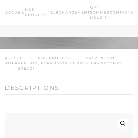
QUI
NOS
ACCUEIL
TÉLÉCHARGEMENT
SOMMES
CONTACTS
Passer au contenu principal
PRODUITS
NOUS ?
ACCUEIL
NOS PRODUITS
PRÉVENTION,
INTERVENTION, FORMATION ET PREMIERS SECOURS
BTEVD1
DESCRIPTIONS