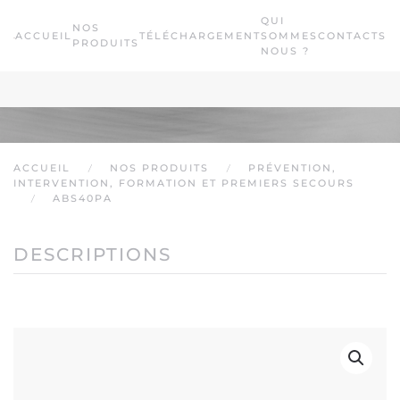
QUI
NOS
ACCUEIL
TÉLÉCHARGEMENT
SOMMES
CONTACTS
Passer au contenu principal
PRODUITS
NOUS ?
ACCUEIL
NOS PRODUITS
PRÉVENTION,
INTERVENTION, FORMATION ET PREMIERS SECOURS
ABS40PA
DESCRIPTIONS